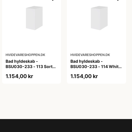
HVIDEVARESHOPPEN.DK
HVIDEVARESHOPPEN.DK
Bad hyldeskab -
Bad hyldeskab -
BSU030-233 - 113 Sort
BSU030-233 - 114 White
Eg - Melamin, sort eg
Oak Line - Hvid m/eg
1.154,00 kr
1.154,00 kr
ABS-kant