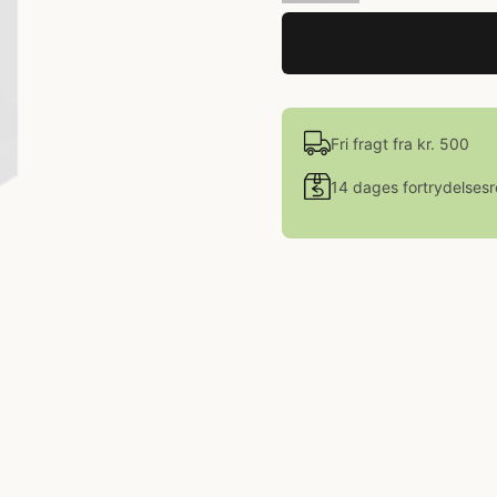
Fri fragt fra kr. 500
14 dages fortrydelsesr