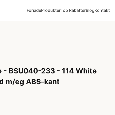
Forside
Produkter
Top Rabatter
Blog
Kontakt
b - BSU040-233 - 114 White
id m/eg ABS-kant