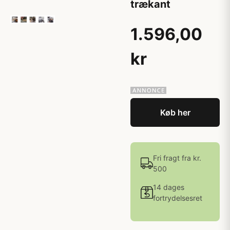
trækant
1.596,00
kr
Køb her
Fri fragt fra kr.
500
14 dages
fortrydelsesret