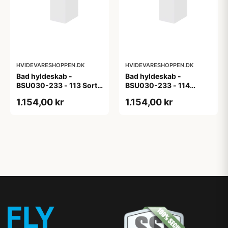
HVIDEVARESHOPPEN.DK
HVIDEVARESHOPPEN.DK
Bad hyldeskab -
Bad hyldeskab -
BSU030-233 - 113 Sort
BSU030-233 - 114
Eg - Melamin, sort eg
White Oak Line - Hvid
1.154,00 kr
1.154,00 kr
m/eg ABS-kant