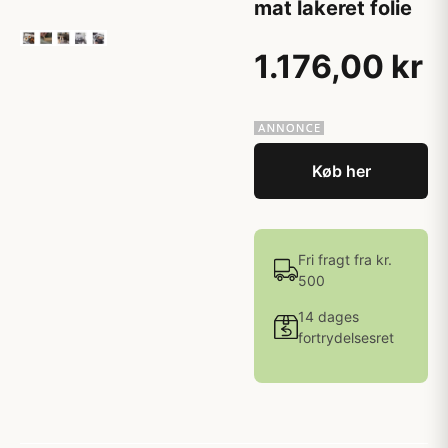
mat lakeret folie
1.176,00 kr
Køb her
Fri fragt fra kr.
500
14 dages
fortrydelsesret