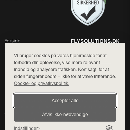
Forside
FLYSOLUTIONS.DK
Produkter
Tlf. 78768672
Top Rabatter
Vi bruger cookies på vores hjemmeside for at
Mail:
hej@want.dk
Blog
forbedre din oplevelse, vise mere relevant
Kontakt
indhold og analysere trafikken. Kort sagt: for at
Cookie- og privatlivspolitik
siden fungerer bedre – ikke for at være irriterende.
Cookie- og privatlivspolitik.
Denne side er en del af want.dk, der udgiver en række
Accepter alle
hjemmesider med præsentation af forskellige produkter fra
diverse webshops. Der sælges ikke varer fra denne side - vi
Afvis ikke‑nødvendige
henviser til de shops, som sælger varen. Vi har heller ikke
varerne på lager.
Indstillinger