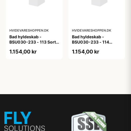
HVIDEVARESHOPPEN.DK
HVIDEVARESHOPPEN.DK
Bad hyldeskab -
Bad hyldeskab -
BSU030-233 - 113 Sort
BSU030-233 - 114
Eg - Melamin, sort eg
White Oak Line - Hvid
1.154,00 kr
1.154,00 kr
m/eg ABS-kant