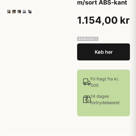
m/sort ABS-kant
1.154,00 kr
Køb her
Fri fragt fra kr.
500
14 dages
fortrydelsesret