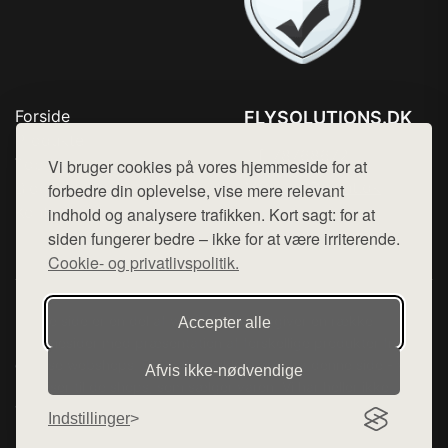
Forside
FLYSOLUTIONS.DK
Produkter
Tlf. 78768672
Top Rabatter
Vi bruger cookies på vores hjemmeside for at
Mail:
hej@want.dk
Blog
forbedre din oplevelse, vise mere relevant
Kontakt
indhold og analysere trafikken. Kort sagt: for at
Cookie- og privatlivspolitik
siden fungerer bedre – ikke for at være irriterende.
Cookie- og privatlivspolitik.
Denne side er en del af want.dk, der udgiver en række
Accepter alle
hjemmesider med præsentation af forskellige produkter fra
diverse webshops. Der sælges ikke varer fra denne side - vi
Afvis ikke‑nødvendige
henviser til de shops, som sælger varen. Vi har heller ikke
varerne på lager.
Indstillinger