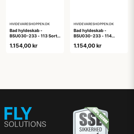
HVIDEVARESHOPPEN.DK
HVIDEVARESHOPPEN.DK
Bad hyldeskab -
Bad hyldeskab -
BSU030-233 - 113 Sort
BSU030-233 - 114
Eg - Melamin, sort eg
White Oak Line - Hvid
1.154,00 kr
1.154,00 kr
m/eg ABS-kant