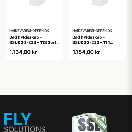
HVIDEVARESHOPPEN.DK
HVIDEVARESHOPPEN.DK
Bad hyldeskab -
Bad hyldeskab -
BSU030-233 - 113 Sort
BSU030-233 - 114
Eg - Melamin, sort eg
White Oak Line - Hvid
1.154,00 kr
1.154,00 kr
m/eg ABS-kant