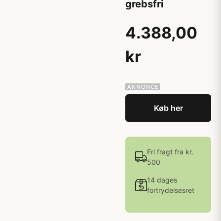
grebsfri
4.388,00
kr
Køb her
Fri fragt fra kr.
500
14 dages
fortrydelsesret