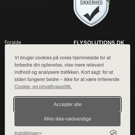
Forside
FLYSOLUTIONS.DK
Produkter
Tlf. 78768672
Top Rabatter
Vi bruger cookies på vores hjemmeside for at
Mail:
hej@want.dk
Blog
forbedre din oplevelse, vise mere relevant
Kontakt
indhold og analysere trafikken. Kort sagt: for at
Cookie- og privatlivspolitik
siden fungerer bedre – ikke for at være irriterende.
Cookie- og privatlivspolitik.
Denne side er en del af want.dk, der udgiver en række
Accepter alle
hjemmesider med præsentation af forskellige produkter fra
diverse webshops. Der sælges ikke varer fra denne side - vi
Afvis ikke‑nødvendige
henviser til de shops, som sælger varen. Vi har heller ikke
varerne på lager.
Indstillinger