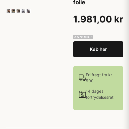
folie
1.981,00 kr
Køb her
Fri fragt fra kr.
500
14 dages
fortrydelsesret