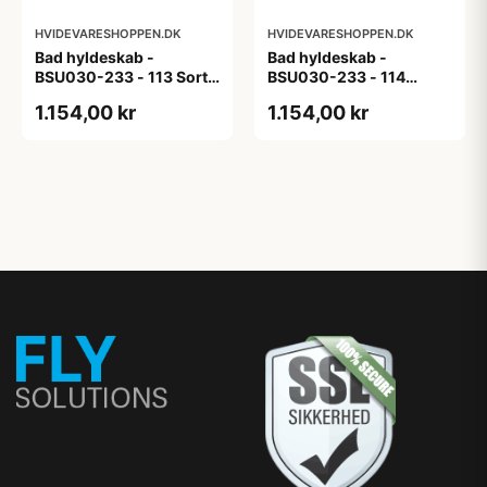
HVIDEVARESHOPPEN.DK
HVIDEVARESHOPPEN.DK
Bad hyldeskab -
Bad hyldeskab -
BSU030-233 - 113 Sort
BSU030-233 - 114
Eg - Melamin, sort eg
White Oak Line - Hvid
1.154,00 kr
1.154,00 kr
m/eg ABS-kant