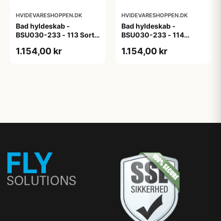
HVIDEVARESHOPPEN.DK
HVIDEVARESHOPPEN.DK
Bad hyldeskab -
Bad hyldeskab -
BSU030-233 - 113 Sort
BSU030-233 - 114
Eg - Melamin, sort eg
White Oak Line - Hvid
1.154,00 kr
1.154,00 kr
m/eg ABS-kant