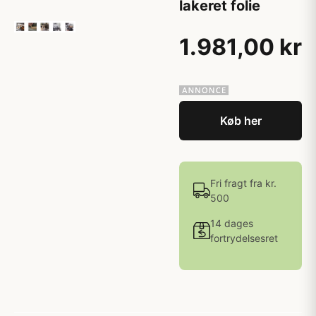
lakeret folie
1.981,00 kr
Køb her
Fri fragt fra kr.
500
14 dages
fortrydelsesret