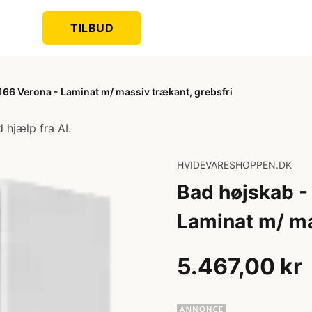
TILBUD
66 Verona - Laminat m/ massiv trækant, grebsfri
 hjælp fra AI.
HVIDEVARESHOPPEN.DK
Bad højskab -
Laminat m/ ma
5.467,00 kr