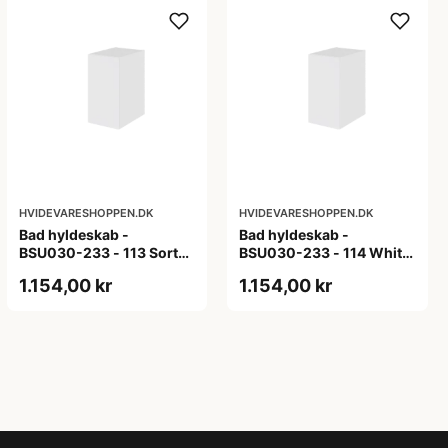
HVIDEVARESHOPPEN.DK
HVIDEVARESHOPPEN.DK
Bad hyldeskab -
Bad hyldeskab -
BSU030-233 - 113 Sort
BSU030-233 - 114 White
Eg - Melamin, sort eg
Oak Line - Hvid m/eg
1.154,00 kr
1.154,00 kr
ABS-kant