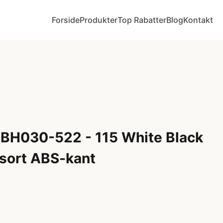
Forside
Produkter
Top Rabatter
Blog
Kontakt
 BH030-522 - 115 White Black
/sort ABS-kant