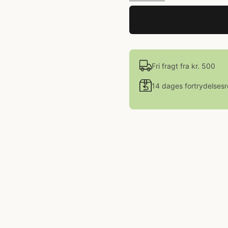
Fri fragt fra kr. 500
14 dages fortrydelsesr