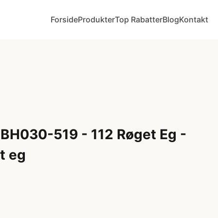
Forside
Produkter
Top Rabatter
Blog
Kontakt
 BH030-519 - 112 Røget Eg -
t eg