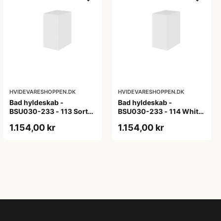
HVIDEVARESHOPPEN.DK
HVIDEVARESHOPPEN.DK
Bad hyldeskab -
Bad hyldeskab -
BSU030-233 - 113 Sort
BSU030-233 - 114 White
Eg - Melamin, sort eg
Oak Line - Hvid m/eg
1.154,00 kr
1.154,00 kr
ABS-kant