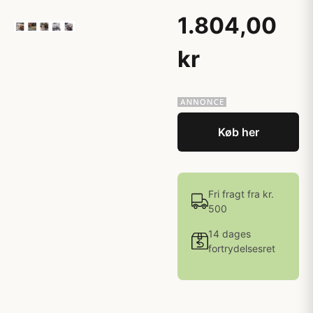
1.804,00
kr
Køb her
Fri fragt fra kr.
500
14 dages
fortrydelsesret