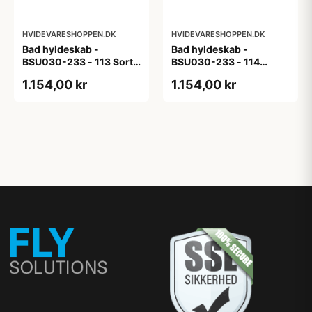
HVIDEVARESHOPPEN.DK
HVIDEVARESHOPPEN.DK
Bad hyldeskab -
Bad hyldeskab -
BSU030-233 - 113 Sort
BSU030-233 - 114
Eg - Melamin, sort eg
White Oak Line - Hvid
1.154,00 kr
1.154,00 kr
m/eg ABS-kant