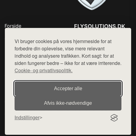
Forside
FLYSOLUTIONS.DK
Produkter
Tlf. 78768672
Top Rabatter
Vi bruger cookies på vores hjemmeside for at
Mail:
hej@want.dk
Blog
forbedre din oplevelse, vise mere relevant
Kontakt
indhold og analysere trafikken. Kort sagt: for at
Cookie- og privatlivspolitik
siden fungerer bedre – ikke for at være irriterende.
Cookie- og privatlivspolitik.
Denne side er en del af want.dk, der udgiver en række
Accepter alle
hjemmesider med præsentation af forskellige produkter fra
diverse webshops. Der sælges ikke varer fra denne side - vi
Afvis ikke‑nødvendige
henviser til de shops, som sælger varen. Vi har heller ikke
varerne på lager.
Indstillinger
© 2026 flysolutions.dk. Alle rettigheder forbeholdes.