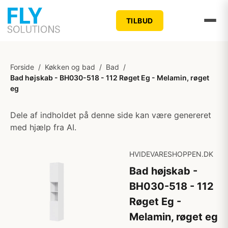
TILBUD
Forside
/
Køkken og bad
/
Bad
/
Bad højskab - BH030-518 - 112 Røget Eg - Melamin, røget
eg
Dele af indholdet på denne side kan være genereret
med hjælp fra AI.
HVIDEVARESHOPPEN.DK
Bad højskab -
BH030-518 - 112
Røget Eg -
Melamin, røget eg