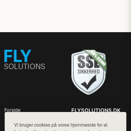
Forside
FLYSOLUTIONS.DK
Produkter
Tlf. 78768672
Top Rabatter
Vi bruger cookies på vores hjemmeside for at
Mail:
hej@want.dk