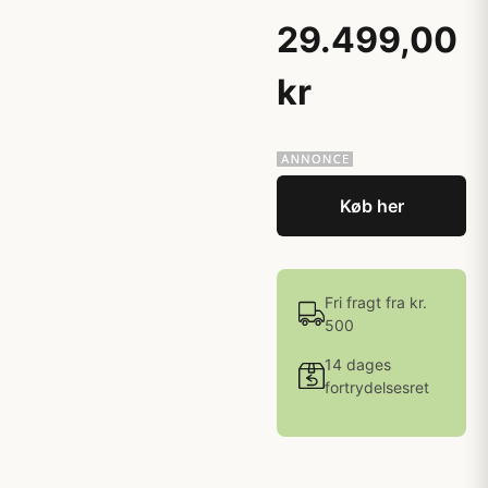
29.499,00
kr
Køb her
Fri fragt fra kr.
500
14 dages
fortrydelsesret