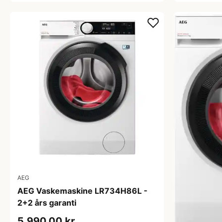
AEG
AEG Vaskemaskine LR734H86L -
2+2 års garanti
5.990,00 kr