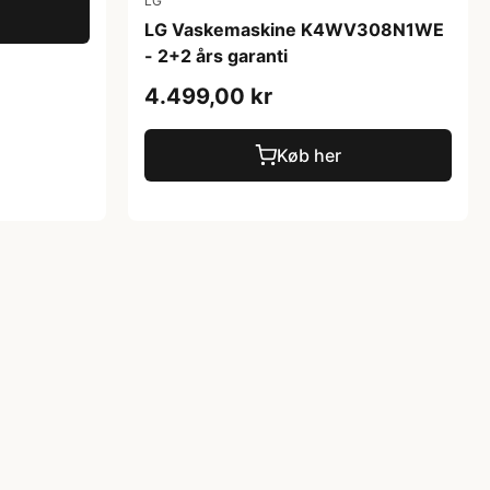
LG
LG Vaskemaskine K4WV308N1WE
- 2+2 års garanti
4.499,00 kr
Køb her