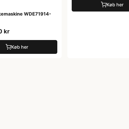
Køb her
kemaskine WDE71914-
0 kr
Køb her