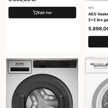
AEG
Køb her
AEG Vask
2+2 års ga
5.898,0