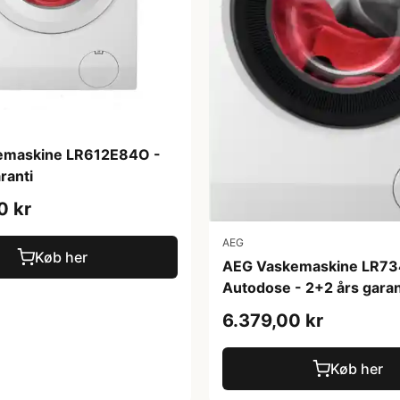
emaskine LR612E84O -
ranti
0 kr
AEG
Køb her
AEG Vaskemaskine LR7
Autodose - 2+2 års garan
6.379,00 kr
Køb her