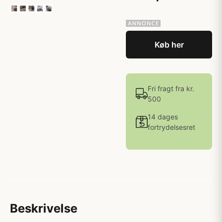
Køb her
Fri fragt fra kr.
500
14 dages
fortrydelsesret
Beskrivelse