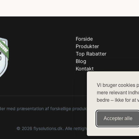
Forside
Produkter
Top Rabatter
Blog
Kontakt
Vi bruger cookies p
mere relevant indho
bedre – ikke for at 
r med præsentation af forskellige produkter fra diverse webshops. De
Accepter alle
© 2026 flysolutions.dk. Alle rettigheder forbeholdes.