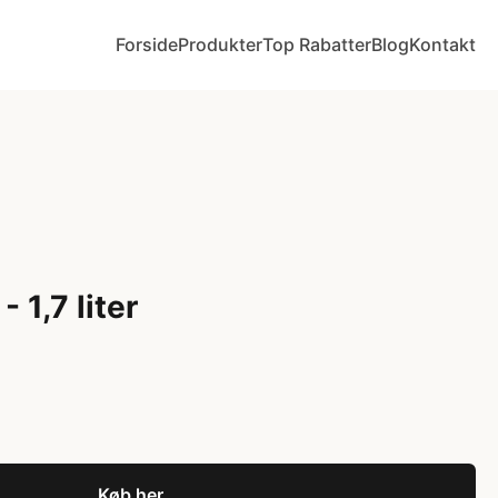
Forside
Produkter
Top Rabatter
Blog
Kontakt
- 1,7 liter
Køb her