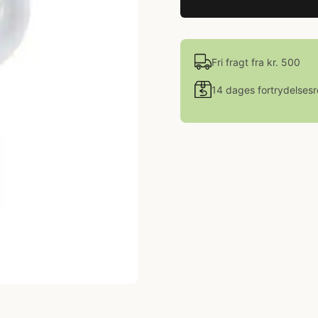
Fri fragt fra kr. 500
14 dages fortrydelsesr