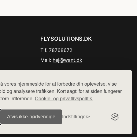
FLYSOLUTIONS.DK
Tlf. 78768672
Mail:
hej@want.dk
Cookie- og privatlivspolitik
å vores hjemmeside for at forbedre din oplevelse, vise
ld og analysere trafikken. Kort sagt: for at siden fungerer
være irriterende.
Cookie- og privatlivspolitik.
r sælges ikke varer fra denne side - vi henviser til de shops,
Afvis ikke‑nødvendige
Indstillinger