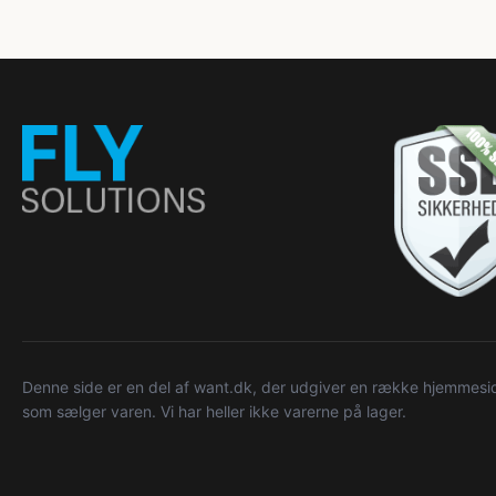
Denne side er en del af want.dk, der udgiver en række hjemmeside
som sælger varen. Vi har heller ikke varerne på lager.