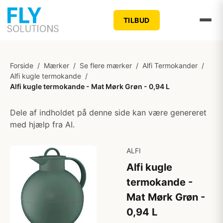
TILBUD
Forside
/
Mærker
/
Se flere mærker
/
Alfi Termokander
/
Alfi kugle termokande
/
Alfi kugle termokande - Mat Mørk Grøn - 0,94 L
Dele af indholdet på denne side kan være genereret
med hjælp fra AI.
ALFI
Alfi kugle
termokande -
Mat Mørk Grøn -
0,94 L