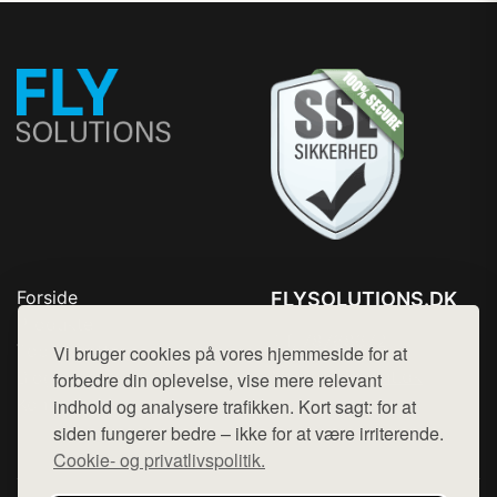
Forside
FLYSOLUTIONS.DK
Produkter
Tlf. 78768672
Top Rabatter
Vi bruger cookies på vores hjemmeside for at
Mail:
hej@want.dk
Blog
forbedre din oplevelse, vise mere relevant
Kontakt
indhold og analysere trafikken. Kort sagt: for at
Cookie- og privatlivspolitik
siden fungerer bedre – ikke for at være irriterende.
Cookie- og privatlivspolitik.