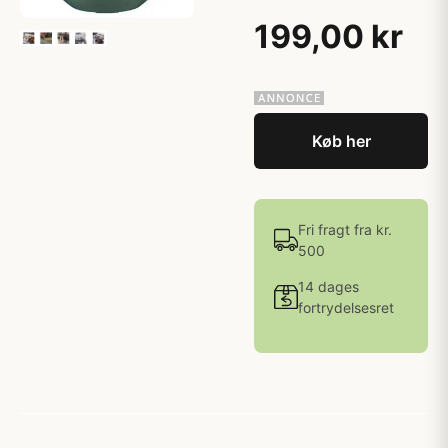
199,00 kr
Køb her
Fri fragt fra kr.
500
14 dages
fortrydelsesret