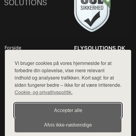
Forside
FLYSOLUTIONS.DK
Produkter
Tlf. 78768672
Top Rabatter
Vi bruger cookies på vores hjemmeside for at
Mail:
hej@want.dk
Blog
forbedre din oplevelse, vise mere relevant
Kontakt
indhold og analysere trafikken. Kort sagt: for at
Cookie- og privatlivspolitik
siden fungerer bedre – ikke for at være irriterende.
Cookie- og privatlivspolitik.
Denne side er en del af want.dk, der udgiver en række
Accepter alle
hjemmesider med præsentation af forskellige produkter fra
diverse webshops. Der sælges ikke varer fra denne side - vi
Afvis ikke‑nødvendige
henviser til de shops, som sælger varen. Vi har heller ikke