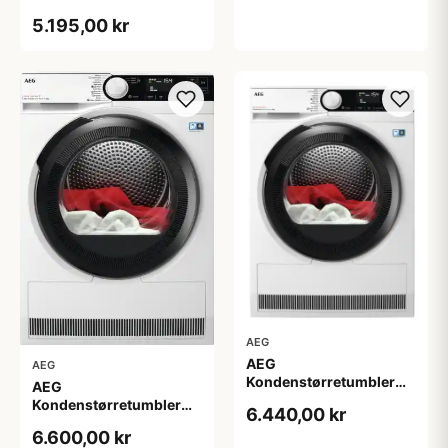
TR702G84G
5.195,00 kr
AEG
AEG
AEG
Kondenstørretumbler
AEG
TR934T94J - 2+2 års
Kondenstørretumbler
6.440,00 kr
garanti
TR934N85C - 2+2 års
6.600,00 kr
garanti