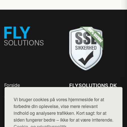
Forside
FLYSOLUTIONS.DK
Produkter
Tlf. 78768672
Top Rabatter
Vi bruger cookies på vores hjemmeside for at
Mail:
hej@want.dk
Blog
forbedre din oplevelse, vise mere relevant
Kontakt
indhold og analysere trafikken. Kort sagt: for at
Cookie- og privatlivspolitik
siden fungerer bedre – ikke for at være irriterende.
Cookie- og privatlivspolitik.