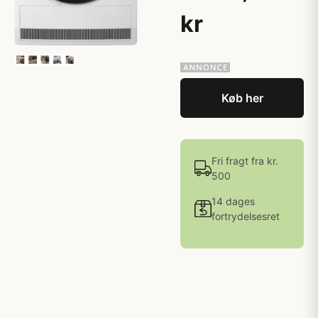
kr
Køb her
Fri fragt fra kr.
500
14 dages
fortrydelsesret