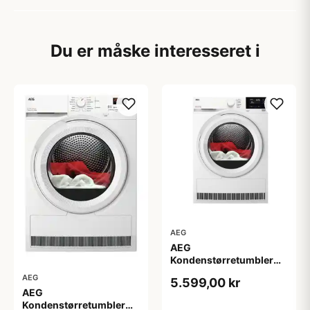
Du er måske interesseret i
AEG
AEG
Kondenstørretumbler
TR722L84O - 2+2 års
AEG
5.599,00 kr
garanti
AEG
Kondenstørretumbler