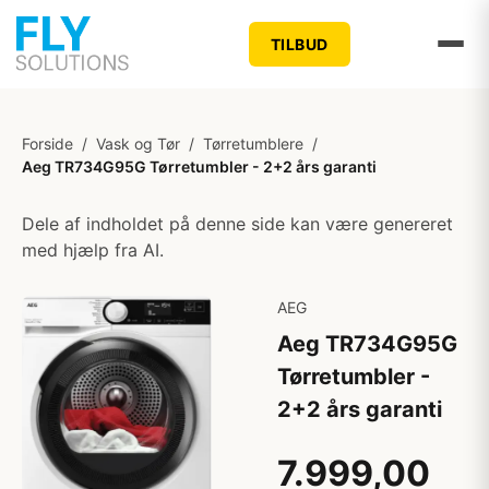
TILBUD
Forside
/
Vask og Tør
/
Tørretumblere
/
Aeg TR734G95G Tørretumbler - 2+2 års garanti
Dele af indholdet på denne side kan være genereret
med hjælp fra AI.
AEG
Aeg TR734G95G
Tørretumbler -
2+2 års garanti
7.999,00