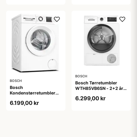
BOSCH
BOSCH
Bosch Tørretumbler
Bosch
WTH85VB6SN - 2+2 års
Kondenstørretumbler
garanti
6.299,00 kr
WQG242AASN - 2+2 års
6.199,00 kr
garanti