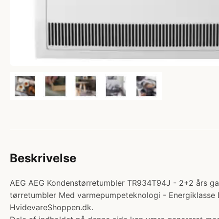
Beskrivelse
AEG AEG Kondenstørretumbler TR934T94J - 2+2 års gara
tørretumbler Med varmepumpeteknologi - Energiklasse D K
HvidevareShoppen.dk.