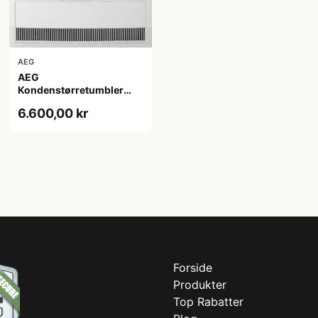
AEG
AEG
Kondenstørretumbler
TR934N85C - 2+2 års
6.600,00 kr
garanti
Forside
Produkter
Top Rabatter