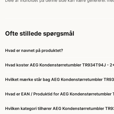
Dele af indholdet på denne side kan være genereret med
Ofte stillede spørgsmål
Hvad er navnet på produktet?
Hvad koster AEG Kondenstørretumbler TR934T94J - 2+2
Hvilket mærke står bag AEG Kondenstørretumbler TR93
Hvad er EAN / Produktid for AEG Kondenstørretumbler 
Hvilken kategori tilhører AEG Kondenstørretumbler TR9