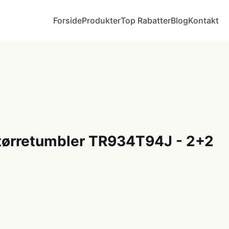
Forside
Produkter
Top Rabatter
Blog
Kontakt
ørretumbler TR934T94J - 2+2