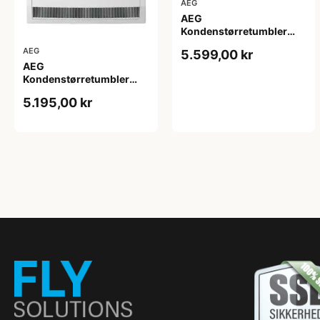
AEG
AEG
Kondenstørretumbler
TR722L84O - 2+2 års
AEG
5.599,00 kr
garanti
AEG
Kondenstørretumbler
TR702G84G
5.195,00 kr