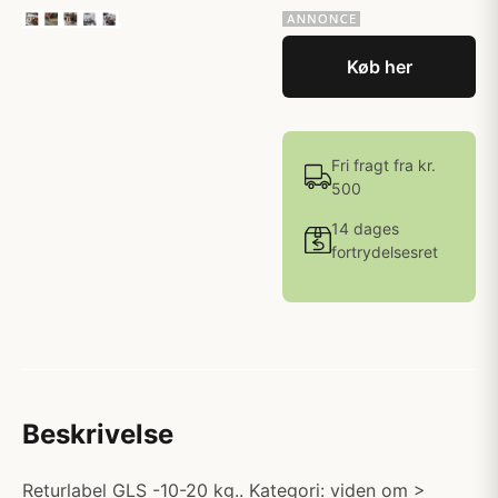
Køb her
Fri fragt fra kr.
500
14 dages
fortrydelsesret
Beskrivelse
Returlabel GLS -10-20 kg.. Kategori: viden om >