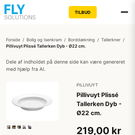
TILBUD
Forside
/
Bolig og Isenkram
/
Borddækning
/
Tallerkner
/
Pillivuyt Plissé Tallerken Dyb - Ø22 cm.
Dele af indholdet på denne side kan være genereret
med hjælp fra AI.
PILLIVUYT
Pillivuyt Plissé
Tallerken Dyb -
Ø22 cm.
219,00 kr