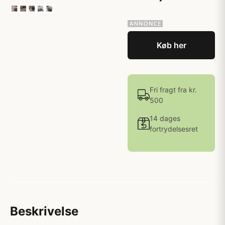
Køb her
Fri fragt fra kr.
500
14 dages
fortrydelsesret
Beskrivelse