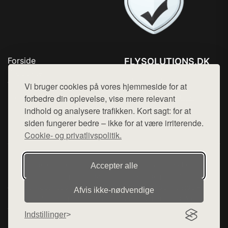
Forside
FLYSOLUTIONS.DK
Produkter
Tlf. 78768672
Top Rabatter
Vi bruger cookies på vores hjemmeside for at
Mail:
hej@want.dk
Blog
forbedre din oplevelse, vise mere relevant
Kontakt
indhold og analysere trafikken. Kort sagt: for at
Cookie- og privatlivspolitik
siden fungerer bedre – ikke for at være irriterende.
Cookie- og privatlivspolitik.
Denne side er en del af want.dk, der udgiver en række
Accepter alle
hjemmesider med præsentation af forskellige produkter fra
diverse webshops. Der sælges ikke varer fra denne side - vi
Afvis ikke‑nødvendige
henviser til de shops, som sælger varen. Vi har heller ikke
varerne på lager.
Indstillinger