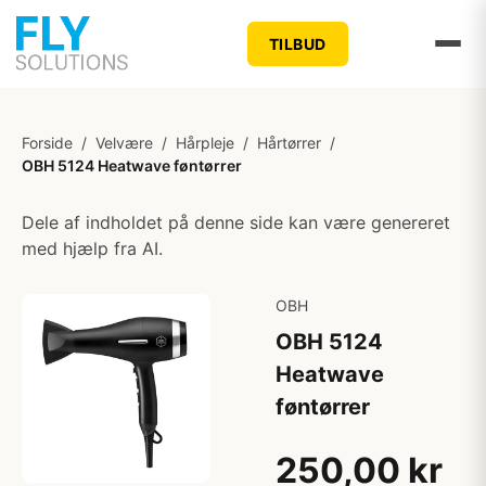
TILBUD
Forside
/
Velvære
/
Hårpleje
/
Hårtørrer
/
OBH 5124 Heatwave føntørrer
Dele af indholdet på denne side kan være genereret
med hjælp fra AI.
OBH
OBH 5124
Heatwave
føntørrer
250,00 kr