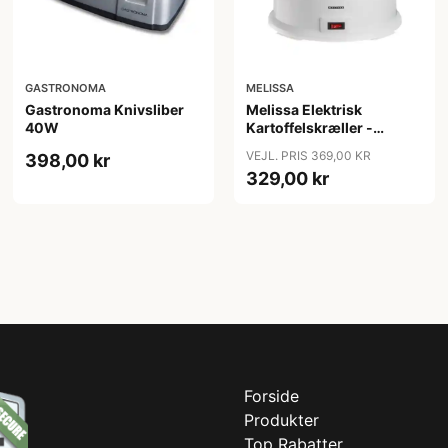
GASTRONOMA
MELISSA
Gastronoma Knivsliber
Melissa Elektrisk
40W
Kartoffelskræller -
16220008
VEJL. PRIS 369,00 KR
398,00 kr
329,00 kr
Forside
Produkter
Top Rabatter