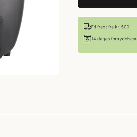
Fri fragt fra kr. 500
14 dages fortrydelsesr