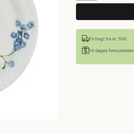
Fri fragt fra kr. 500
14 dages fortrydelsesr