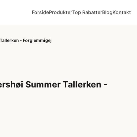
Forside
Produkter
Top Rabatter
Blog
Kontakt
allerken - Forglemmigej
rshøi Summer Tallerken -