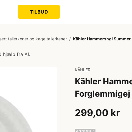
TILBUD
ert tallerkener og kage tallerkener
/
Kähler Hammershøi Summer T
 hjælp fra AI.
KÄHLER
Kähler Hamme
Forglemmigej
299,00 kr