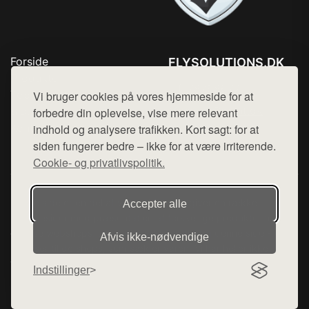
Forside
FLYSOLUTIONS.DK
Produkter
Tlf. 78768672
Top Rabatter
Vi bruger cookies på vores hjemmeside for at
Mail:
hej@want.dk
Blog
forbedre din oplevelse, vise mere relevant
Kontakt
indhold og analysere trafikken. Kort sagt: for at
Cookie- og privatlivspolitik
siden fungerer bedre – ikke for at være irriterende.
Cookie- og privatlivspolitik.
Denne side er en del af want.dk, der udgiver en række
Accepter alle
hjemmesider med præsentation af forskellige produkter fra
diverse webshops. Der sælges ikke varer fra denne side - vi
Afvis ikke‑nødvendige
henviser til de shops, som sælger varen. Vi har heller ikke
varerne på lager.
Indstillinger
© 2026 flysolutions.dk. Alle rettigheder forbeholdes.