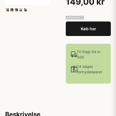
149,00 kr
Køb her
Fri fragt fra kr.
500
14 dages
fortrydelsesret
Beskrivelse