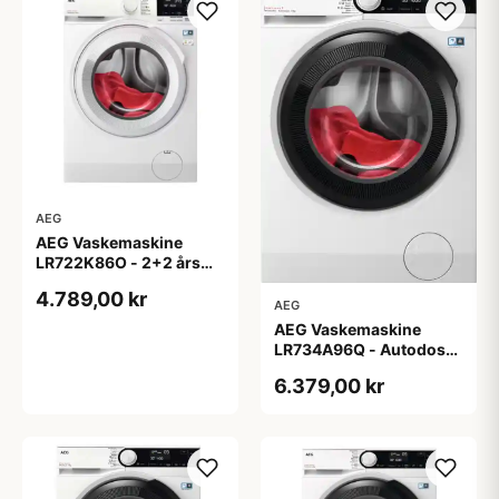
AEG
AEG Vaskemaskine
LR722K86O - 2+2 års
garanti
4.789,00 kr
AEG
AEG Vaskemaskine
LR734A96Q - Autodose
- 2+2 års garanti
6.379,00 kr