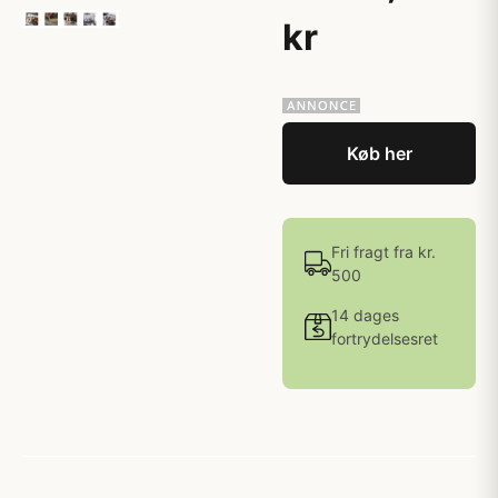
kr
Køb her
Fri fragt fra kr.
500
14 dages
fortrydelsesret