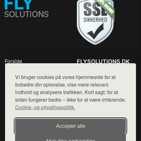
Forside
FLYSOLUTIONS.DK
Produkter
Tlf. 78768672
Top Rabatter
Vi bruger cookies på vores hjemmeside for at
Mail:
hej@want.dk
Blog
forbedre din oplevelse, vise mere relevant
Kontakt
indhold og analysere trafikken. Kort sagt: for at
Cookie- og privatlivspolitik
siden fungerer bedre – ikke for at være irriterende.
Cookie- og privatlivspolitik.
Denne side er en del af want.dk, der udgiver en række
Accepter alle
hjemmesider med præsentation af forskellige produkter fra
diverse webshops. Der sælges ikke varer fra denne side - vi