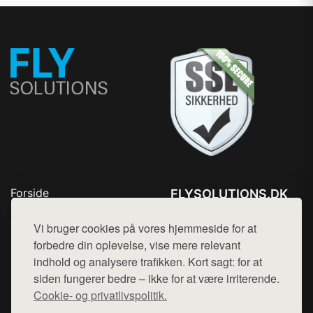
Forside
FLYSOLUTIONS.DK
Produkter
Tlf. 78768672
Top Rabatter
Vi bruger cookies på vores hjemmeside for at
Mail:
hej@want.dk
Blog
forbedre din oplevelse, vise mere relevant
Kontakt
indhold og analysere trafikken. Kort sagt: for at
Cookie- og privatlivspolitik
siden fungerer bedre – ikke for at være irriterende.
Cookie- og privatlivspolitik.