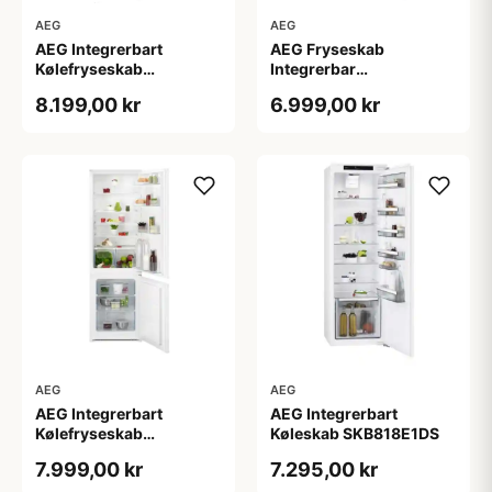
AEG
AEG
AEG Integrerbart
AEG Fryseskab
Kølefryseskab
Integrerbar
SCE818E8MF - 2+2 års
ABE818F6NC - 2+2 års
8.199,00 kr
6.999,00 kr
garanti
garanti
AEG
AEG
AEG Integrerbart
AEG Integrerbart
Kølefryseskab
Køleskab SKB818E1DS
OSC5S181ES - 2+2 års
7.999,00 kr
7.295,00 kr
garanti