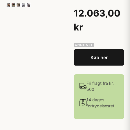
12.063,00
kr
Køb her
Fri fragt fra kr.
500
14 dages
fortrydelsesret