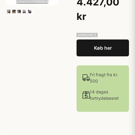
4.427,00
kr
Køb her
Fri fragt fra kr.
500
14 dages
fortrydelsesret