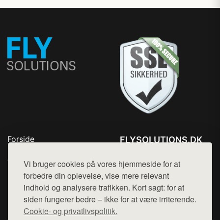
Forside
FLYSOLUTIONS.DK
Produkter
Tlf. 78768672
Top Rabatter
Vi bruger cookies på vores hjemmeside for at
Mail:
hej@want.dk
Blog
forbedre din oplevelse, vise mere relevant
Kontakt
indhold og analysere trafikken. Kort sagt: for at
Cookie- og privatlivspolitik
siden fungerer bedre – ikke for at være irriterende.
Cookie- og privatlivspolitik.