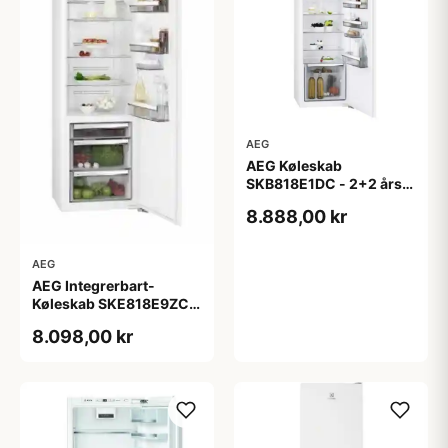
AEG
AEG Køleskab
SKB818E1DC - 2+2 års
garanti
8.888,00 kr
AEG
AEG Integrerbart-
Køleskab SKE818E9ZC -
2+2 års garanti
8.098,00 kr