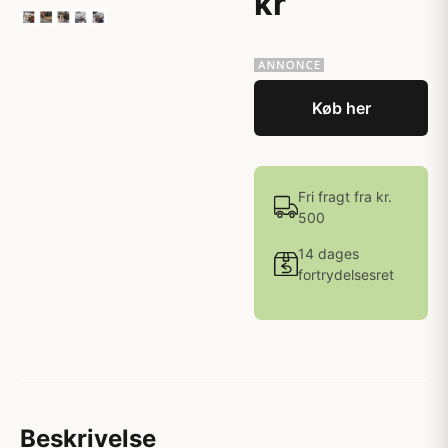
kr
Køb her
Fri fragt fra kr.
500
14 dages
fortrydelsesret
Beskrivelse