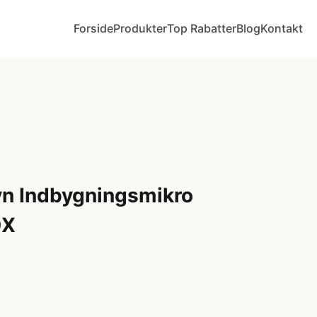
Forside
Produkter
Top Rabatter
Blog
Kontakt
n Indbygningsmikro
0X