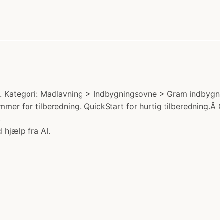
ategori: Madlavning > Indbygningsovne > Gram indbygnin
 for tilberedning. QuickStart for hurtig tilberedning.Â O
.
 hjælp fra AI.