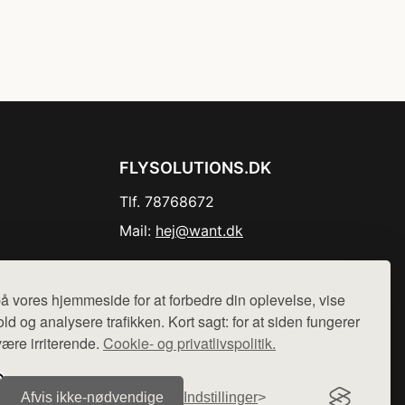
FLYSOLUTIONS.DK
Tlf. 78768672
Mail:
hej@want.dk
Cookie- og privatlivspolitik
å vores hjemmeside for at forbedre din oplevelse, vise
ld og analysere trafikken. Kort sagt: for at siden fungerer
være irriterende.
Cookie- og privatlivspolitik.
r sælges ikke varer fra denne side - vi henviser til de shops,
Afvis ikke‑nødvendige
Indstillinger