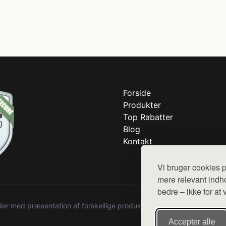
Forside
Produkter
Top Rabatter
Blog
Kontakt
Vi bruger cookies p
mere relevant indho
bedre – ikke for at 
r med præsentation af forskellige produkter fra diverse webshops. De
Accepter alle