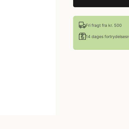
Fri fragt fra kr. 500
14 dages fortrydelsesr