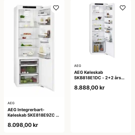
AEG
AEG Køleskab
SKB818E1DC - 2+2 års
garanti
8.888,00 kr
AEG
AEG Integrerbart-
Køleskab SKE818E9ZC -
2+2 års garanti
8.098,00 kr