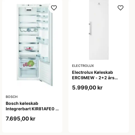
ELECTROLUX
Electrolux Køleskab
ERC9MEW - 2+2 års
garanti
5.999,00 kr
BOSCH
Bosch køleskab
Integrerbart KIR81AFE0 -
2+2 års garanti
7.695,00 kr