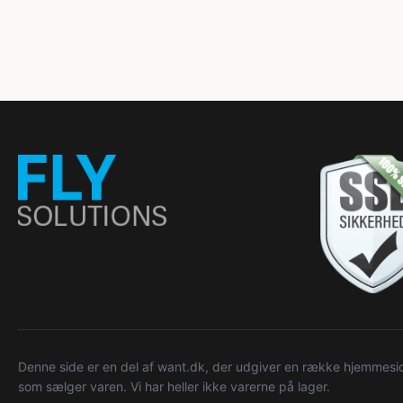
Denne side er en del af want.dk, der udgiver en række hjemmeside
som sælger varen. Vi har heller ikke varerne på lager.