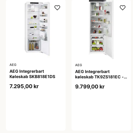
AEG
AEG
AEG Integrerbart
AEG Integrerbart
Køleskab SKB818E1DS
køleskab TK9ZS181EC -
2+2 års garanti
7.295,00 kr
9.799,00 kr