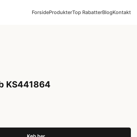
Forside
Produkter
Top Rabatter
Blog
Kontakt
ab KS441864
Køb her