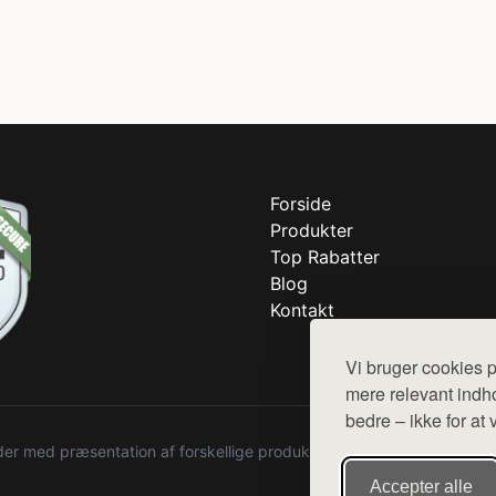
Forside
Produkter
Top Rabatter
Blog
Kontakt
Vi bruger cookies p
mere relevant indho
bedre – ikke for at 
r med præsentation af forskellige produkter fra diverse webshops. De
Accepter alle