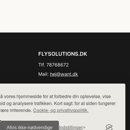
FLYSOLUTIONS.DK
Tlf. 78768672
Mail:
hej@want.dk
Cookie- og privatlivspolitik
å vores hjemmeside for at forbedre din oplevelse, vise
ld og analysere trafikken. Kort sagt: for at siden fungerer
være irriterende.
Cookie- og privatlivspolitik.
r sælges ikke varer fra denne side - vi henviser til de shops,
Afvis ikke‑nødvendige
Indstillinger