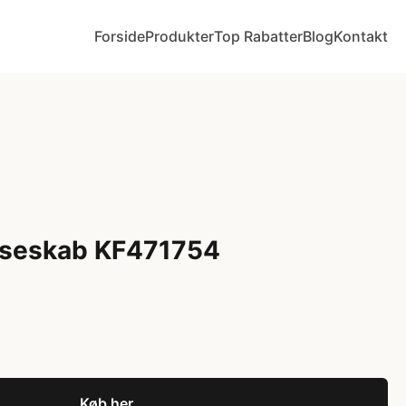
Forside
Produkter
Top Rabatter
Blog
Kontakt
yseskab KF471754
Køb her