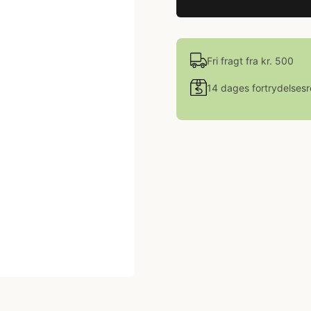
Fri fragt fra kr. 500
14 dages fortrydelsesr