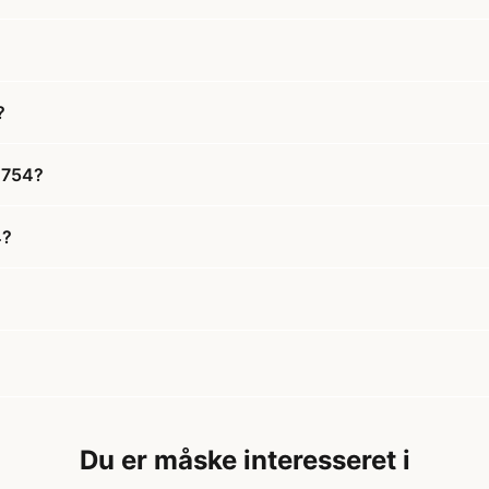
?
1754?
4?
Du er måske interesseret i