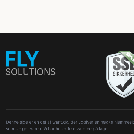
Denne side er en del af want.dk, der udgiver en række hjemmeside
som sælger varen. Vi har heller ikke varerne på lager.