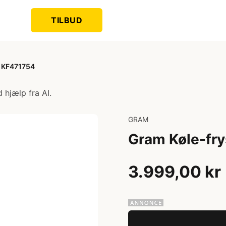
TILBUD
 KF471754
 hjælp fra AI.
GRAM
Gram Køle-fr
3.999,00 kr