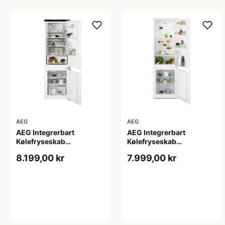
AEG
AEG
AEG Integrerbart
AEG Integrerbart
Kølefryseskab
Kølefryseskab
SCE818E8MF - 2+2 års
OSC5S181ES - 2+2 års
8.199,00 kr
7.999,00 kr
garanti
garanti