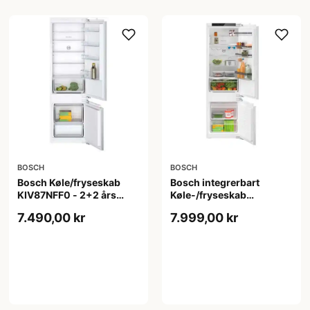
BOSCH
BOSCH
Bosch Køle/fryseskab
Bosch integrerbart
KIV87NFF0 - 2+2 års
Køle-/fryseskab
garanti
KIV87VFE0 - 2+2 års
7.490,00 kr
7.999,00 kr
garanti