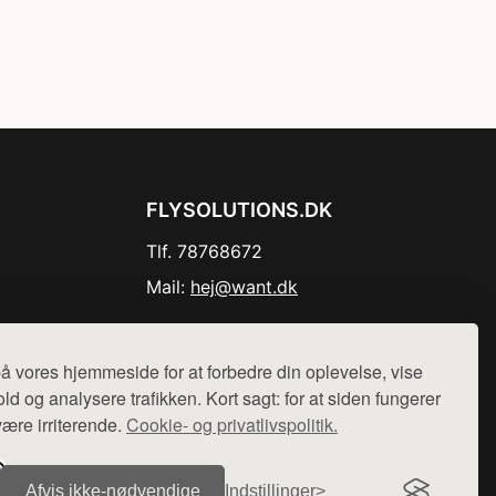
FLYSOLUTIONS.DK
Tlf. 78768672
Mail:
hej@want.dk
Cookie- og privatlivspolitik
å vores hjemmeside for at forbedre din oplevelse, vise
ld og analysere trafikken. Kort sagt: for at siden fungerer
være irriterende.
Cookie- og privatlivspolitik.
r sælges ikke varer fra denne side - vi henviser til de shops,
Afvis ikke‑nødvendige
Indstillinger