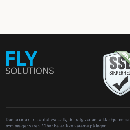
Denne side er en del af want.dk, der udgiver en række hjemmeside
som sælger varen. Vi har heller ikke varerne på lager.