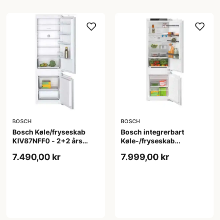
BOSCH
BOSCH
Bosch Køle/fryseskab
Bosch integrerbart
KIV87NFF0 - 2+2 års
Køle-/fryseskab
garanti
KIV87VFE0 - 2+2 års
7.490,00 kr
7.999,00 kr
garanti