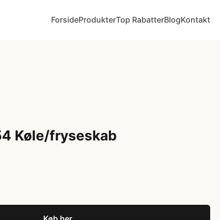
Forside
Produkter
Top Rabatter
Blog
Kontakt
4 Køle/fryseskab
Køb her