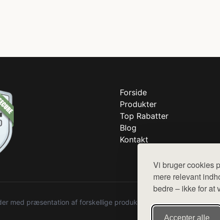
Forside
Produkter
Top Rabatter
Blog
Kontakt
Vi bruger cookies p
mere relevant indho
bedre – ikke for at 
r med præsentation af forskellige produkter fra diverse webshops. De
Accepter alle