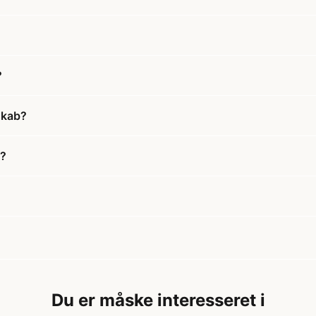
?
skab?
b?
Du er måske interesseret i