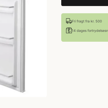
Fri fragt fra kr. 500
14 dages fortrydelsesr