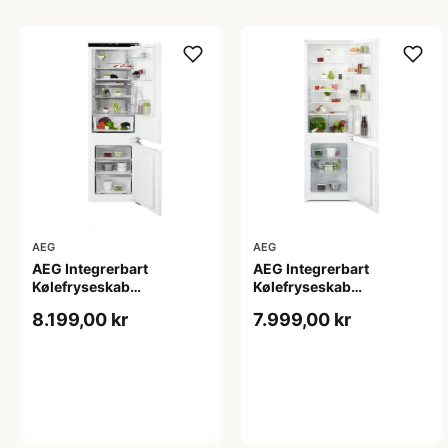
AEG
AEG
AEG Integrerbart
AEG Integrerbart
Kølefryseskab
Kølefryseskab
SCE818E8MF - 2+2 års
OSC5S181ES - 2+2 års
8.199,00 kr
7.999,00 kr
garanti
garanti