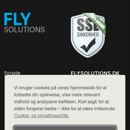
Forside
FLYSOLUTIONS.DK
Produkter
Tlf. 78768672
Top Rabatter
Vi bruger cookies på vores hjemmeside for at
Mail:
hej@want.dk
Blog
forbedre din oplevelse, vise mere relevant
Kontakt
indhold og analysere trafikken. Kort sagt: for at
Cookie- og privatlivspolitik
siden fungerer bedre – ikke for at være irriterende.
Cookie- og privatlivspolitik.