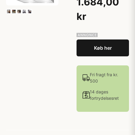
1.684,00
kr
Køb her
Fri fragt fra kr.
500
14 dages
fortrydelsesret