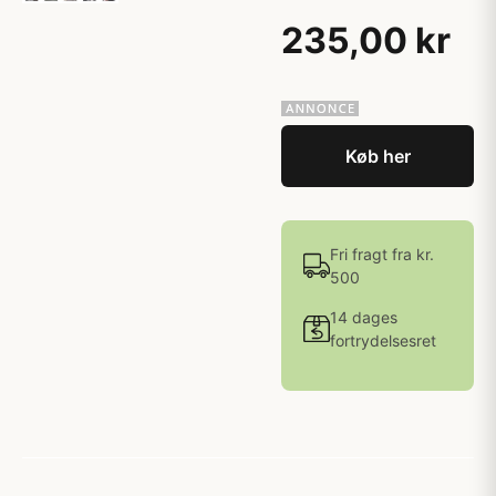
235,00 kr
Køb her
Fri fragt fra kr.
500
14 dages
fortrydelsesret