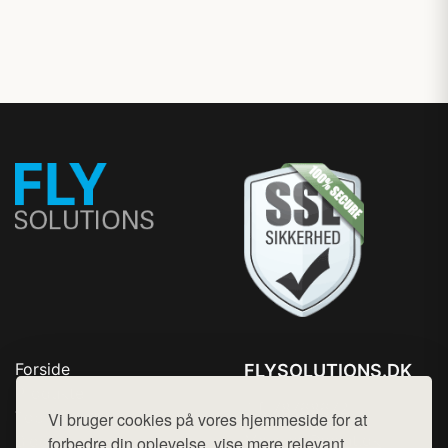
Forside
FLYSOLUTIONS.DK
Produkter
Tlf. 78768672
Top Rabatter
Vi bruger cookies på vores hjemmeside for at
Mail:
hej@want.dk
Blog
forbedre din oplevelse, vise mere relevant