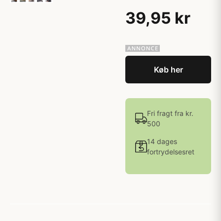
39,95 kr
Køb her
Fri fragt fra kr.
500
14 dages
fortrydelsesret