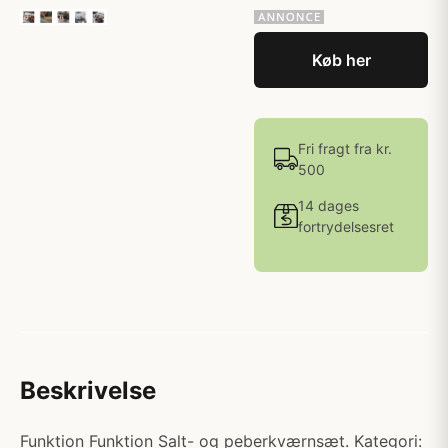
Køb her
Fri fragt fra kr.
500
14 dages
fortrydelsesret
Beskrivelse
Funktion Funktion Salt- og peberkværnsæt. Kategori: