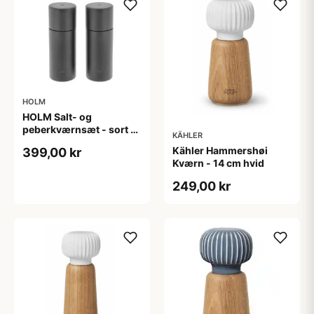
HOLM
HOLM Salt- og
peberkværnsæt - sort -
KÄHLER
15,2 cm
Kähler Hammershøi
399,00 kr
Kværn - 14 cm hvid
249,00 kr