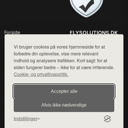
Forside
FLYSOLUTIONS.DK
Produkter
Tlf. 78768672
Top Rabatter
Vi bruger cookies på vores hjemmeside for at
Mail:
hej@want.dk
Blog
forbedre din oplevelse, vise mere relevant
Kontakt
indhold og analysere trafikken. Kort sagt: for at
Cookie- og privatlivspolitik
siden fungerer bedre – ikke for at være irriterende.
Cookie- og privatlivspolitik.
Denne side er en del af want.dk, der udgiver en række
Accepter alle
hjemmesider med præsentation af forskellige produkter fra
diverse webshops. Der sælges ikke varer fra denne side - vi
Afvis ikke‑nødvendige
henviser til de shops, som sælger varen. Vi har heller ikke
varerne på lager.
Indstillinger
© 2026 flysolutions.dk. Alle rettigheder forbeholdes.