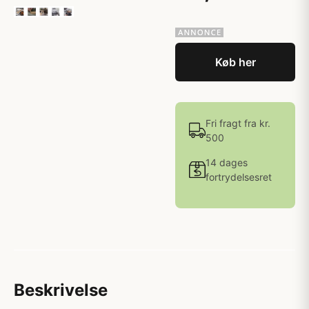
Køb her
Fri fragt fra kr.
500
14 dages
fortrydelsesret
Beskrivelse