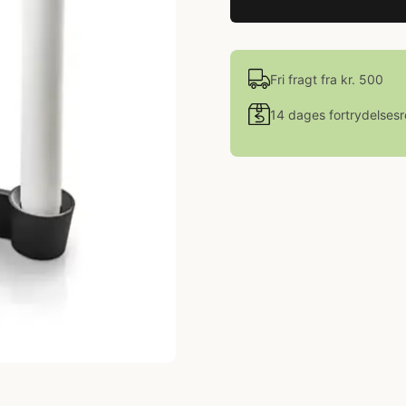
Fri fragt fra kr. 500
14 dages fortrydelsesr