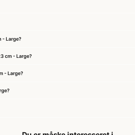
 - Large?
23 cm - Large?
cm - Large?
arge?
Du er måske interesseret i