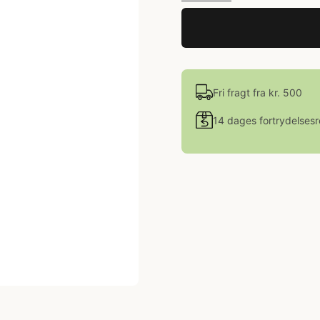
Fri fragt fra kr. 500
14 dages fortrydelsesr