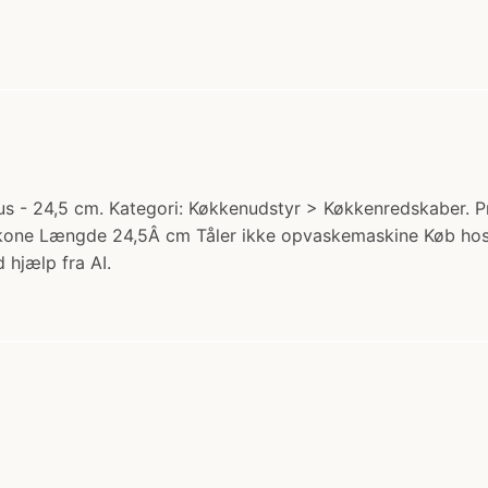
 - 24,5 cm. Kategori: Køkkenudstyr > Køkkenredskaber. Pri
 silikone Længde 24,5Â cm Tåler ikke opvaskemaskine Køb h
 hjælp fra AI.