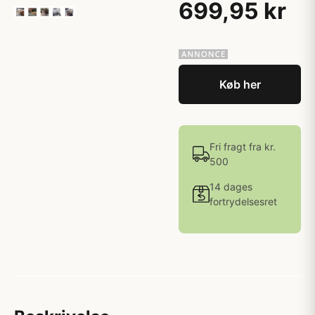
699,95 kr
Køb her
Fri fragt fra kr.
500
14 dages
fortrydelsesret