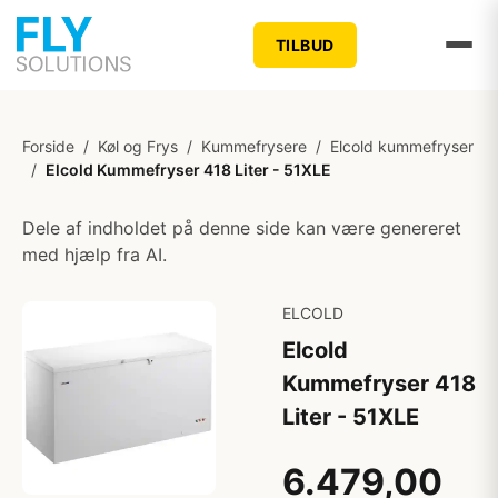
TILBUD
Forside
/
Køl og Frys
/
Kummefrysere
/
Elcold kummefryser
/
Elcold Kummefryser 418 Liter - 51XLE
Dele af indholdet på denne side kan være genereret
med hjælp fra AI.
ELCOLD
Elcold
Kummefryser 418
Liter - 51XLE
6.479,00