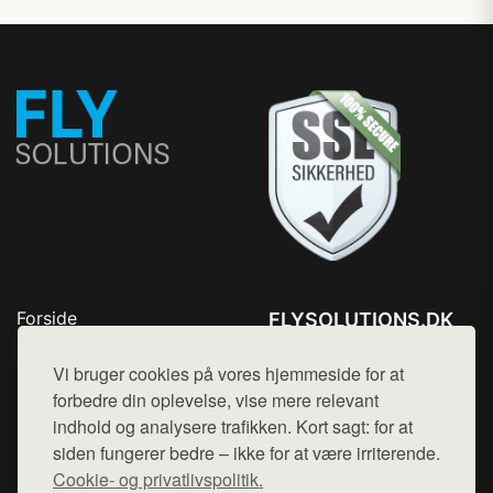
Forside
FLYSOLUTIONS.DK
Produkter
Tlf. 78768672
Top Rabatter
Vi bruger cookies på vores hjemmeside for at
Mail:
hej@want.dk
Blog
forbedre din oplevelse, vise mere relevant
Kontakt
indhold og analysere trafikken. Kort sagt: for at
Cookie- og privatlivspolitik
siden fungerer bedre – ikke for at være irriterende.
Cookie- og privatlivspolitik.