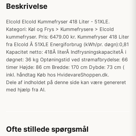
Beskrivelse
Elcold Elcold Kummefryser 418 Liter - 51XLE.
Kategori: Køl og Frys > Kummefrysere > Elcold
kummefryser. Pris: 6479.00 kr. Kummefryser 418 Liter
fra Elcold Â 51XLE Energiforbrug (kWh/pr. døgn):0,81
Kapacitet netto: 418Â literÂ IndfrysningskapacitetÂ i
døgnet: 36 kg Optøningstid ved strømafbrydelse: 66
timer Højde: 86 cm Bredde: 170 cm Dybde: 73 cm (
inkl. håndtag Køb hos HvidevareShoppen.dk.
Dele af indholdet på denne side kan være genereret
med hjælp fra AI.
Ofte stillede spørgsmål