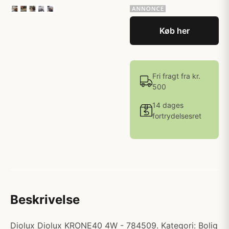
Køb her
Fri fragt fra kr.
500
14 dages
fortrydelsesret
Beskrivelse
Diolux Diolux KRONE40 4W - 784509. Kategori: Bolig