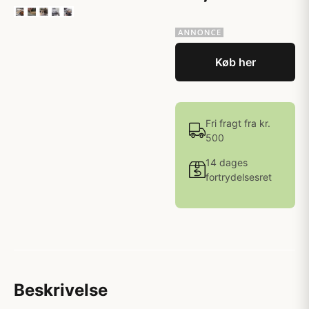
Køb her
Fri fragt fra kr.
500
14 dages
fortrydelsesret
Beskrivelse