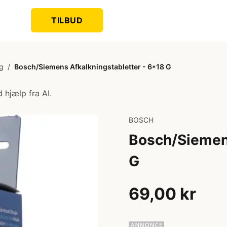
TILBUD
ng
/
Bosch/Siemens Afkalkningstabletter - 6*18 G
 hjælp fra AI.
BOSCH
Bosch/Siemens
G
69,00 kr