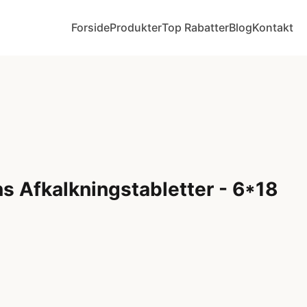
Forside
Produkter
Top Rabatter
Blog
Kontakt
 Afkalkningstabletter - 6*18