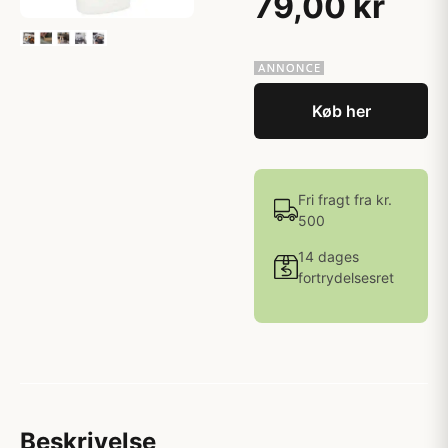
79,00 kr
Køb her
Fri fragt fra kr.
500
14 dages
fortrydelsesret
Beskrivelse