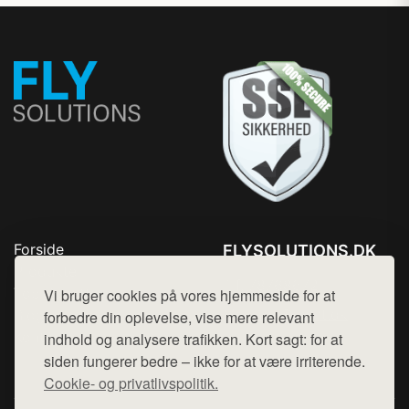
Forside
FLYSOLUTIONS.DK
Produkter
Tlf. 78768672
Top Rabatter
Vi bruger cookies på vores hjemmeside for at
Mail:
hej@want.dk
Blog
forbedre din oplevelse, vise mere relevant
Kontakt
indhold og analysere trafikken. Kort sagt: for at
Cookie- og privatlivspolitik
siden fungerer bedre – ikke for at være irriterende.
Cookie- og privatlivspolitik.