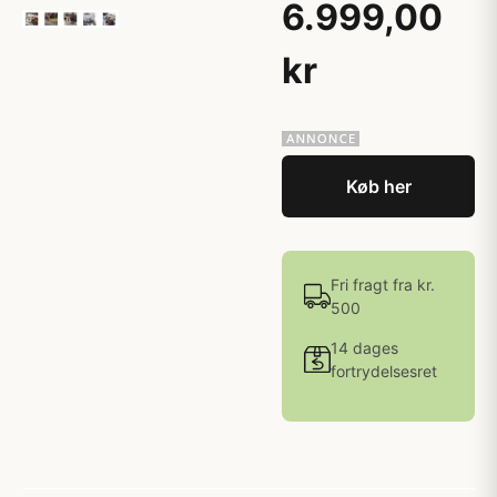
6.999,00
kr
Køb her
Fri fragt fra kr.
500
14 dages
fortrydelsesret