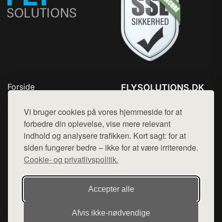
Forside
FLYSOLUTIONS.DK
Produkter
Tlf. 78768672
Top Rabatter
Vi bruger cookies på vores hjemmeside for at
Mail:
hej@want.dk
Blog
forbedre din oplevelse, vise mere relevant
Kontakt
indhold og analysere trafikken. Kort sagt: for at
Cookie- og privatlivspolitik
siden fungerer bedre – ikke for at være irriterende.
Cookie- og privatlivspolitik.
Denne side er en del af want.dk, der udgiver en række
Accepter alle
hjemmesider med præsentation af forskellige produkter fra
diverse webshops. Der sælges ikke varer fra denne side - vi
Afvis ikke‑nødvendige
henviser til de shops, som sælger varen. Vi har heller ikke