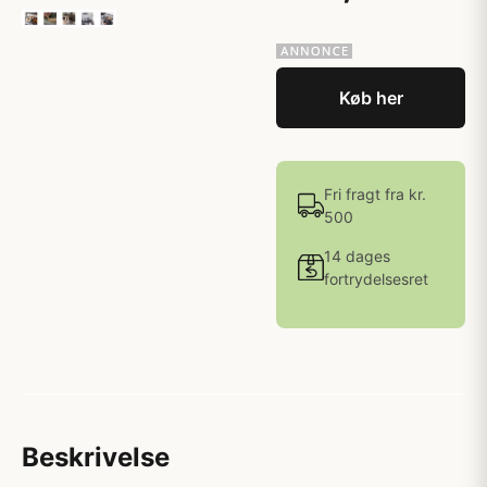
Køb her
Fri fragt fra kr.
500
14 dages
fortrydelsesret
Beskrivelse