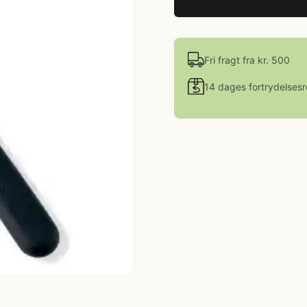
Fri fragt fra kr. 500
14 dages fortrydelsesr