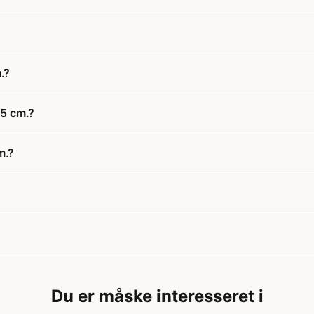
.?
25 cm.?
m.?
Du er måske interesseret i