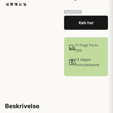
Køb her
Fri fragt fra kr.
500
14 dages
fortrydelsesret
Beskrivelse